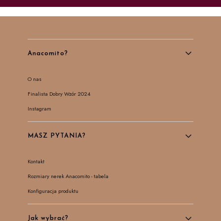
Linki w stopce
Anacomito?
O nas
Finalista Dobry Wzór 2024
Instagram
MASZ PYTANIA?
Kontakt
Rozmiary nerek Anacomito - tabela
Konfiguracja produktu
Jak wybrać?