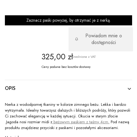
PASEK ŁAŃCUSZKOWY
(+50,00 zł)
Opcjonalne
Zaznacz paski powyżej, by otrzymać je z nerką.
Powiadom mnie o
dostępności
Cena
325,00 zł
zwolnione z VAT
Ceny podane bez kosztów dostawy.
OPIS
Nerka z wododpornej tkaniny w kolorze zimnego beżu. Lekka i bardzo
wytrzymała. Idealny towarzysz dalszych i bliższych podróży, który pozwoli
Ci zachować elegancję w każdej sytuacji. Okucia w starym złocie
.Jagoda nosi rozmiar midi z
beżowym paskiem z taśmy 4cm.
Pod nazwą
produktu znajdziesz przyciski z paskami i pozostałymi akcesoriami.