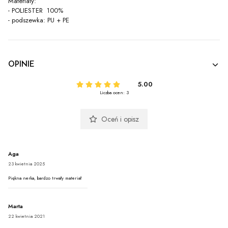
Materiały:
- POLIESTER 100%
- podszewka: PU + PE
OPINIE
5.00
Liczba ocen: 3
Oceń i opisz
Aga
23 kwietnia 2025
Piękna nerka, bardzo trwały materiał
Marta
22 kwietnia 2021