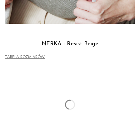
NERKA - Resist Beige
TABELA ROZMIARÓW
Skonfiguruj produkt:
Warianty mogą różnić się ceną
*
ROZMIAR NERKI
Wybierz
CHWOST SKÓRZANY
(+35,00 zł)
Opcjonalne
BLOKADA ZAMKA Z ŁAŃCUSZKA
(+35,00 zł)
Opcjonalne