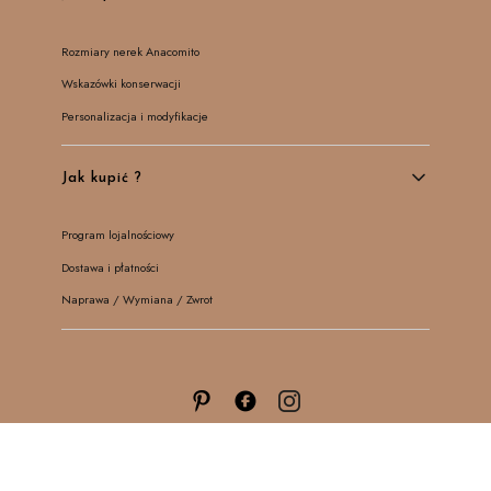
Rozmiary nerek Anacomito
Wskazówki konserwacji
Personalizacja i modyfikacje
Jak kupić ?
Program lojalnościowy
Dostawa i płatności
Naprawa / Wymiana / Zwrot