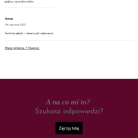
piękny, neutralny kolor
Anna
26 czerwca 2021
Świetna jakość i staranność wykonania
Masz pytania ? Napisz.
A na co mi to?
Szukasz odpowiedzi?
Zajrzyj tutaj