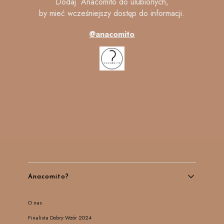
Dodaj Anacomito do ulubionych,
by mieć wcześniejszy dostęp do informacji.
@anacomito
Linki w stopce
Anacomito?
O nas
Finalista Dobry Wzór 2024