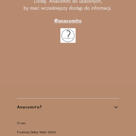
Dodaj Anacomito do ulubionych,
by mieć wcześniejszy dostęp do informacji.
@anacomito
Linki w stopce
Anacomito?
O nas
Finalista Dobry Wzór 2024