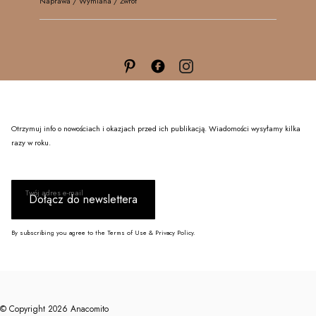
Naprawa / Wymiana / Zwrot
Otrzymuj info o nowościach i okazjach przed ich publikacją. Wiadomości wysyłamy kilka
razy w roku.
Twój adres e-mail
Dołącz do newslettera
By subscribing you agree to the Terms of Use & Privacy Policy.
© Copyright 2026 Anacomito