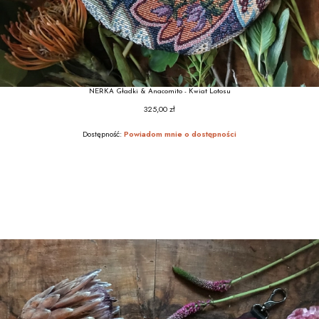
NERKA Gładki & Anacomito - Kwiat Lotosu
325,00 zł
Cena
Dostępność:
Powiadom mnie o dostępności