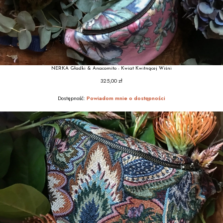
NERKA Gładki & Anacomito - Kwiat Kwitnącej Wiśni
325,00 zł
Cena
Dostępność:
Powiadom mnie o dostępności