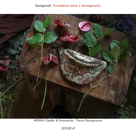
Dostępność:
Powiadom mnie o dostępności
NERKA Gładki & Anacomito - Trawa Pampasowa
325,00 zł
Cena