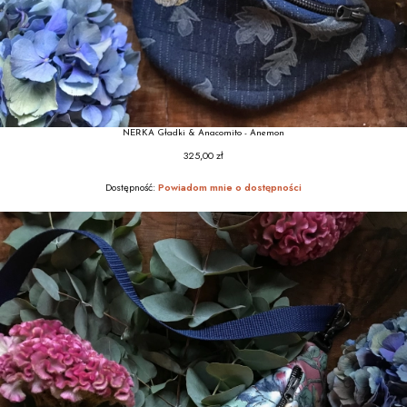
NERKA Gładki & Anacomito - Anemon
325,00 zł
Cena
Dostępność:
Powiadom mnie o dostępności