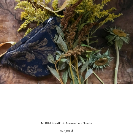
NERKA Gładki & Anacomito - Nawłoć
325,00 zł