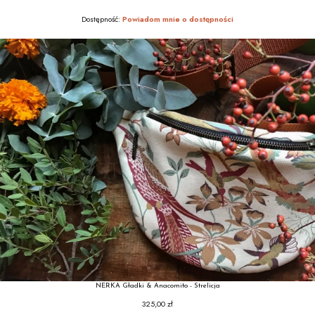
Cena
Dostępność:
Powiadom mnie o dostępności
NERKA Gładki & Anacomito - Strelicja
325,00 zł
Cena