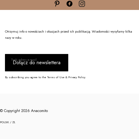
Otrzymuj info o nowościach i okazjach przed ich publikacją. Wiadomości wysyłamy kilka
razy w roku.
Twój adres e-mail
Dołącz do newslettera
By subscribing you agree to the Terms of Use & Privacy Policy.
© Copyright 2026 Anacomito
POLSKI / ZŁ