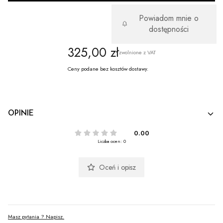
Powiadom mnie o
dostępności
Cena
325,00 zł
zwolnione z VAT
Ceny podane bez kosztów dostawy.
OPINIE
0.00
Liczba ocen: 0
Oceń i opisz
Masz pytania ? Napisz.