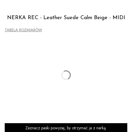
NERKA REC - Leather Suede Calm Beige - MIDI
TABELA ROZMIARÓW
Skonfiguruj produkt:
Warianty mogą różnić się ceną
*
ROZMIAR NERKI
Wybierz
CHWOST SKÓRZANY
(+35,00 zł)
Opcjonalne
BLOKADA ZAMKA Z ŁAŃCUSZKA
(+35,00 zł)
Opcjonalne
PASEK ŁAŃCUSZKOWY
(+50,00 zł)
Opcjonalne
Zaznacz paski powyżej, by otrzymać je z nerką.