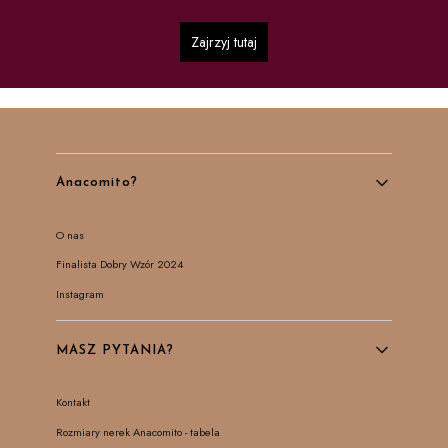
Zajrzyj tutaj
Linki w stopce
Anacomito?
O nas
Finalista Dobry Wzór 2024
Instagram
MASZ PYTANIA?
Kontakt
Rozmiary nerek Anacomito - tabela