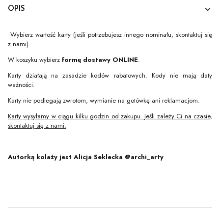
OPIS
Wybierz wartość karty (jeśli potrzebujesz innego nominału, skontaktuj się
z nami).
W koszyku wybierz
formę dostawy ONLINE
.
Karty działają na zasadzie kodów rabatowych. Kody nie mają daty
ważności.
Karty nie podlegają zwrotom, wymianie na gotówkę ani reklamacjom.
Karty wysyłamy w ciągu kilku godzin od zakupu. Jeśli zależy Ci na czasie,
skontaktuj się z nami.
Autorką kolaży jest Alicja Seklecka @archi_arty