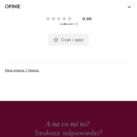
OPINIE
0.00
Liczba ocen: 0
Oceń i opisz
Masz pytania ? Napisz.
A na co mi to?
Szukasz odpowiedzi?