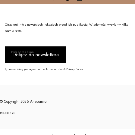
Otrzymuj info o nowościach i okazjach przed ich publikacją. Wiadomości wysyłamy kilka
razy w roku.
Twój adres e-mail
Dołącz do newslettera
By subscribing you agree to the Terms of Use & Privacy Policy.
© Copyright 2026 Anacomito
POLSKI / ZŁ