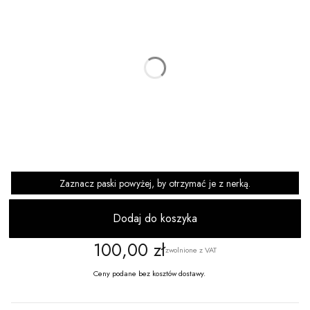
Warianty mogą różnić się ceną
*
WARTOŚĆ KARTY
Wybierz
DODAJ SWÓJ TEKST:
Opcjonalne
Zaznacz paski powyżej, by otrzymać je z nerką.
Dodaj do koszyka
Cena
100,00 zł
zwolnione z VAT
Ceny podane bez kosztów dostawy.