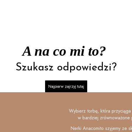
A na co mi to?
Szukasz odpowiedzi?
Najpierw zajrzyj tutaj
Wybierz torbę, która przyciąga 
w bardziej zrównoważone 
Nerki Anacomito szyjemy ze sk