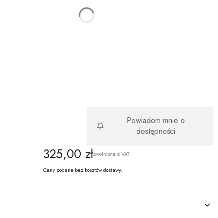
rz
ST SKÓRZANY
(+35,00 zł)
Opcjonalne
DA ZAMKA Z ŁAŃCUSZKA
(+35,00 zł)
Opcjonalne
 ŁAŃCUSZKOWY
(+50,00 zł)
Opcjonalne
Powiadom mnie o
dostępności
Cena
325,00 zł
zwolnione z VAT
Ceny podane bez kosztów dostawy.