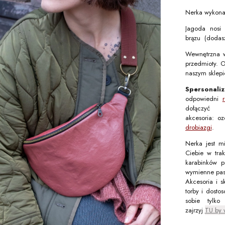
Nerka wykonan
Jagoda nosi
brązu (dodasz
Wewnętrzna w
przedmioty. O
naszym sklepi
Spersonal
odpowiedni
dołączyć
akcesoria: o
drobiazgi
.
Nerka jest mi
Ciebie w tra
karabinków p
wymienne pask
Akcesoria i s
torby i dosto
sobie tylk
zajrzyj
TU by 