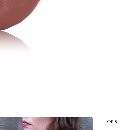
Wybie
CHWO
BLOKA
PASEK
OPIS