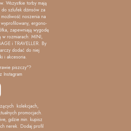
ów. Wszystkie torby mają
ia­ do szlu­fek dżin­sów za
 możliwość noszenia na
wyprofilowany, er­go­no­
łka, za­pew­niają wy­go­dę
są w rozmiarach: MINI,
AGE i TRAVELLER. By
arczy dodać do niej
i i akcesoria.
trawie piszczy"?
z Instagram
zących kolekcjach,
ktualnych promocjach.
ive, gdzie min. kupisz
h nerek. Dodaj profil