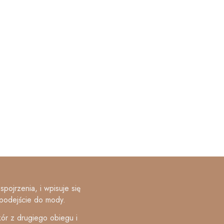
spojrzenia, i wpisuje się
podejście do mody.
ór z drugiego obiegu i