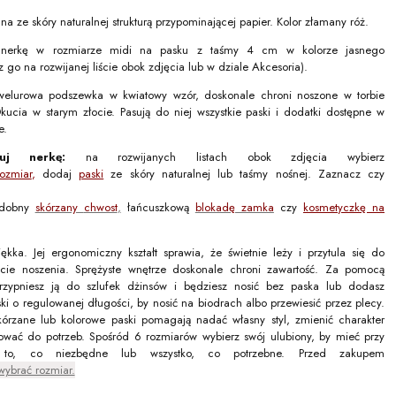
a ze skóry naturalnej strukturą przypominającej papier. Kolor złamany róż.
 nerkę w rozmiarze midi na pasku z taśmy 4 cm w kolorze jasnego
 go na rozwijanej liście obok zdjęcia lub w dziale Akcesoria).
elurowa podszewka w kwiatowy wzór, doskonale chroni noszone w torbie
kucia w starym złocie. Pasują do niej wszystkie paski i dodatki dostępne w
e.
izuj nerkę:
na rozwijanych listach obok zdjęcia wybierz
rozmiar
,
dodaj
paski
ze skóry naturalnej lub taśmy nośnej. Zaznacz czy
zdobny
skórzany
chwost
,
łańcuszkową
blokadę zamka
czy
kosmetyczkę na
ękka. Jej ergonomiczny kształt sprawia, że świetnie leży i przytula się do
kcie noszenia. Sprężyste wnętrze doskonale chroni zawartość. Za pomocą
rzypniesz ją do szlufek dżinsów i będziesz nosić bez paska lub dodasz
i o regulowanej długości, by nosić na biodrach albo przewiesić przez plecy.
kórzane lub kolorowe paski pomagają nadać własny styl, zmienić charakter
sować do potrzeb. Spośród 6 rozmiarów wybierz swój ulubiony, by mieć przy
o to, co niezbędne lub wszystko, co potrzebne. Przed zakupem
wybrać rozmiar.