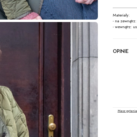
Materiały:
- na zewnątrz
- wewnątrz: u
OPINIE
Masz pytania