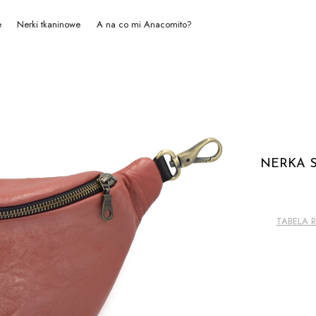
e
Nerki tkaninowe
A na co mi Anacomito?
NERKA S
TABELA 
SKONFIG
Warianty mo
*
ROZMIAR