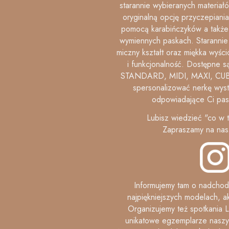
starannie wybieranych materiał
ory­gi­nal­ną op­cję przy­cze­pia­n
pomocą karabińczyków a także
wymiennych paskach. Starannie 
micz­ny kształt oraz miękka wyśció
i funkcjo­nal­ność. Dostępne 
STANDARD, MIDI, MAXI, CUB
spersonalizować nerkę wyst
odpowiadające Ci pask
Lubisz wiedzieć "co w 
Zapraszamy na nas
Informujemy tam o nadchod
najpiękniejszych modelach, a
Organizujemy też spotkania L
unikatowe egzemplarze naszyc